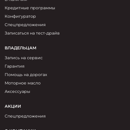
Москвич 6
Яркий динамичный седан
Кредитные программы
от 2 237 000 ₽*
КОНТАКТЫ
Конфигуратор
Кредитные программы
Моторное масло
Спецпредложения
Записаться на тест-драйв
СЕРВИСНЫЕ АКЦИИ
Спецпредложения
Москвич 3 с ручным
ВЛАДЕЛЬЦАМ
управлением (РУ)
Кроссовер, создающий равные
АКСЕССУАРЫ
Запись на сервис
возможности
Калькулятор трейд-ин
Гарантия
от 2 069 000 ₽*
Помощь на дорогах
Страховые программы
Моторное масло
Москвич 8
Практичный семиместный
Аксессуары
кроссовер
от 3 125 000 ₽*
АКЦИИ
Спецпредложения