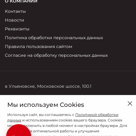
О КОМПАНИИ
Контакты
Новости
Реквизиты
Политика обработки персональных данных
Правила пользования сайтом
Согласие на обработку персональных данных
в Ульяновске, Московское шоссе, 100.1
Продажи
Мы используем Cookies
8 (8422) 27-83-83
Используя сайт, вы соглашаетесь с
Политикой обработки
данных
и использованием cookies вашего браузера. Cookies
можно отключить в любой момент в настройках браузера. Для
обеспечения оптимальной работы и улучшения