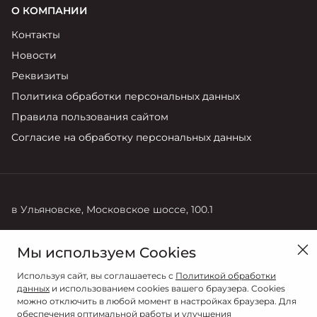
О КОМПАНИИ
Контакты
Новости
Реквизиты
Политика обработки персональных данных
Правила пользования сайтом
Согласие на обработку персональных данных
в Ульяновске, Московское шоссе, 100.1
Продажи
Мы используем Cookies
8 (8422) 27-83-83
Используя сайт, вы соглашаетесь с
Политикой обработки
данных
и использованием cookies вашего браузера. Cookies
можно отключить в любой момент в настройках браузера. Для
обеспечения оптимальной работы и улучшения