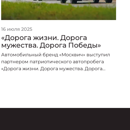
16 июля 2025
2
«Дорога жизни. Дорога
«
мужества. Дорога Победы»
п
о
Автомобильный бренд «Москвич» выступил
А
партнером патриотического автопробега
п
«Дорога жизни. Дорога мужества. Дорога
о
Победы», организованного под эгидой
пр
Министерства транспорта Российской
–
Федерации и приуроченного к торжествам по
случаю 80-летия Великой Победы.