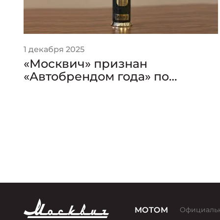
1 декабря 2025
«Москвич» признан
«Автобрендом года» по
версии премии «Золотой
Клаксон»
он
МОТОМ
Официаль