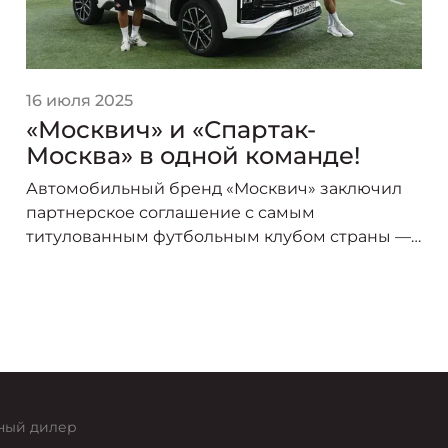
16 июля 2025
«Москвич» и «Спартак-
Москва» в одной команде!
Автомобильный бренд «Москвич» заключил
партнерское соглашение с самым
титулованным футбольным клубом страны —
«Спартак-Москва». В сезоне 2025/26 логотип
«Москвича» украсит форму игроков красно-
белых, символизируя союз двух легендарных
брендов, чья история неразрывно связана со
столицей.
ный дилер