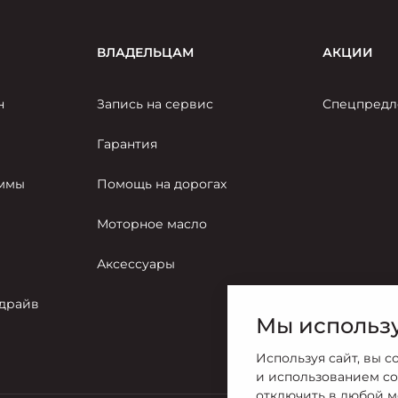
ВЛАДЕЛЬЦАМ
АКЦИИ
н
Запись на сервис
Спецпредл
Гарантия
аммы
Помощь на дорогах
Моторное масло
Аксессуары
-драйв
Мы использу
Используя сайт, вы с
и использованием co
отключить в любой м