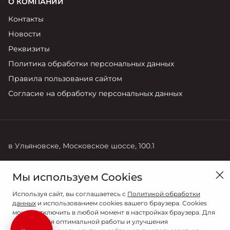
О КОМПАНИИ
Контакты
Новости
Реквизиты
Политика обработки персональных данных
Правила пользования сайтом
Согласие на обработку персональных данных
в Ульяновске, Московское шоссе, 100.1
Продажи
Мы используем Cookies
8 (8422) 27-83-83
Используя сайт, вы соглашаетесь с
Политикой обработки
данных
и использованием cookies вашего браузера. Cookies
можно отключить в любой момент в настройках браузера. Для
обеспечения оптимальной работы и улучшения