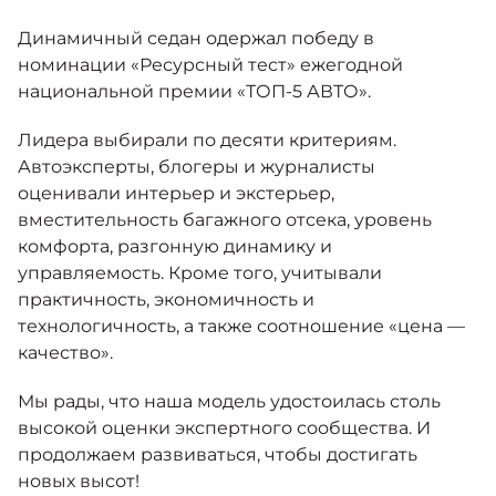
Москвич 6
Яркий динамичный седан
Динамичный седан одержал победу в
от 2 237 000 ₽*
КОНТАКТЫ
номинации «Ресурсный тест» ежегодной
Кредитные программы
Моторное масло
национальной премии «ТОП-5 АВТО».
Лидера выбирали по десяти критериям.
СЕРВИСНЫЕ АКЦИИ
Спецпредложения
Автоэксперты, блогеры и журналисты
Москвич 3 с ручным
управлением (РУ)
оценивали интерьер и экстерьер,
Кроссовер, создающий равные
АКСЕССУАРЫ
вместительность багажного отсека, уровень
возможности
Калькулятор трейд-ин
комфорта, разгонную динамику и
от 2 069 000 ₽*
управляемость. Кроме того, учитывали
практичность, экономичность и
Страховые программы
технологичность, а также соотношение «цена —
Москвич 8
Практичный семиместный
качество».
кроссовер
от 3 125 000 ₽*
Мы рады, что наша модель удостоилась столь
высокой оценки экспертного сообщества. И
продолжаем развиваться, чтобы достигать
новых высот!